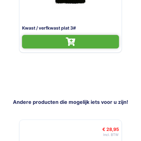
Kwast / verfkwast plat 3
Andere producten die mogelijk iets voor u zijn!
Navigeren door de elementen van de carrousel is mogelijk met de t
Druk om carrousel over te slaan
Druk op om naar carrouselnavigatie te gaan
€ 28,95