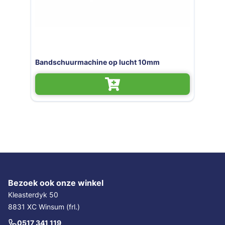
Bandschuurmachine op lucht 10mm
R
Bezoek ook onze winkel
Kleasterdyk 50
8831 XC Winsum (frl.)
0517 341 119