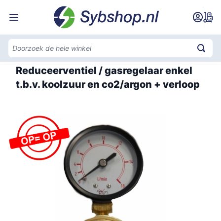
Ga naar de inhoud
Home
Reduceerventiel / gasregelaar enkel
t.b.v. koolzuur en co2/argon + verloop