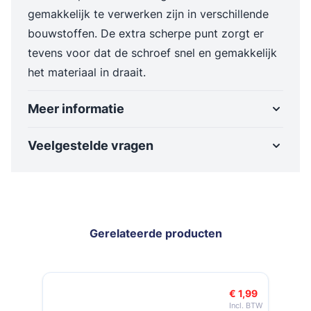
gemakkelijk te verwerken zijn in verschillende
bouwstoffen. De extra scherpe punt zorgt er
tevens voor dat de schroef snel en gemakkelijk
het materiaal in draait.
Meer informatie
Veelgestelde vragen
Gerelateerde producten
Navigeren door de elementen van de carrousel is mogelijk met de t
Druk om carrousel over te slaan
Druk op om naar carrouselnavigatie te gaan
€ 1,99