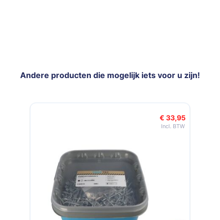
Andere producten die mogelijk iets voor u zijn!
Navigeren door de elementen van de carrousel is mogelijk met de t
Druk om carrousel over te slaan
€ 33,95