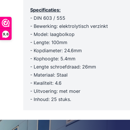
Trechters en maatbekers
Poetslappe
Specificaties:
Dieselpompen & membraanpompen
- DIN 603 / 555
Blusmiddelen
- Bewerking: elektrolytisch verzinkt
- Model: laagbolkop
9,6
- Lengte: 100mm
- Kopdiameter: 24.6mm
- Kophoogte: 5.4mm
- Lengte schroefdraad: 26mm
- Materiaal: Staal
- Kwaliteit: 4.6
- Uitvoering: met moer
- Inhoud: 25 stuks.