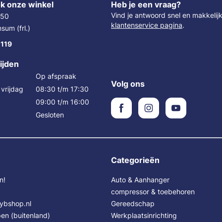
k onze winkel
Heb je een vraag?
Vind je antwoord snel en makkelij
 50
klantenservice pagina
.
um (frl.)
 119
ijden
Op afspraak
Volg ons
vrijdag
08:30 t/m 17:30
09:00 t/m 16:00
Gesloten
Categorieën
n!
Auto & Aanhanger
compressor & toebehoren
Sybshop.nl
Gereedschap
en (buitenland)
Werkplaatsinrichting