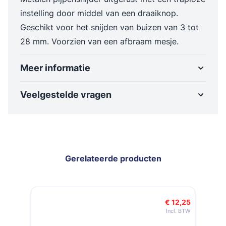
instelling door middel van een draaiknop.
Geschikt voor het snijden van buizen van 3 tot
28 mm. Voorzien van een afbraam mesje.
Meer informatie
Veelgestelde vragen
Gerelateerde producten
Navigeren door de elementen van de carrousel is mogelijk met de t
Druk om carrousel over te slaan
Druk op om naar carrouselnavigatie te gaan
9
€ 12,25