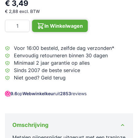
€ 3,49
€ 2,88
excl. BTW
Aantal
In Winkelwagen
Voor 16:00 besteld, zelfde dag verzonden*
Eenvoudig retourneren binnen 30 dagen
Minimaal 2 jaar garantie op alles
Sinds 2007 de beste service
Niet goed? Geld terug
9.6
op
Webwinkelkeur
uit
2853
reviews
Omschrijving
Metalen pijpensnijder uitgerust met een traploze