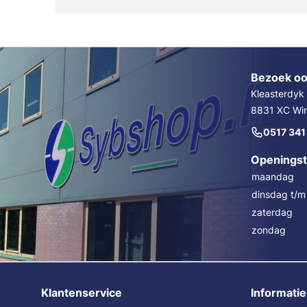
Trechters en maatbekers
Poetslappe
Dieselpompen & membraanpompen
Blusmiddelen
Bezoek oo
Kleasterdyk
8831 XC Wins
0517 341
Openingst
maandag
dinsdag t/m 
zaterdag
zondag
Klantenservice
Informatie