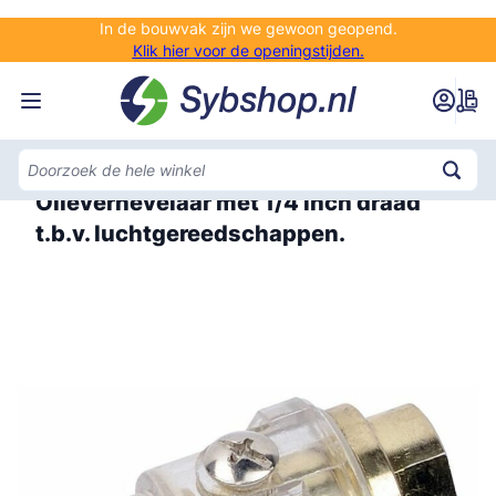
Ga naar de inhoud
In de bouwvak zijn we gewoon geopend.
Klik hier voor de openingstijden.
Home
Olievernevelaar met 1/4 inch draad
t.b.v. luchtgereedschappen.