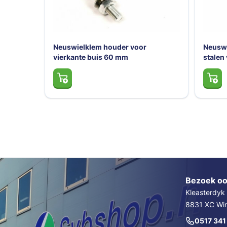
Neuswielklem houder voor
Neusw
vierkante buis 60 mm
stalen
Bezoek oo
Kleasterdyk
8831 XC Wins
0517 341