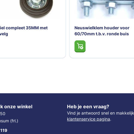
iel compleet 35MM met
Neuswielklem houder voor
 velg
60/70mm t.b.v. ronde buis
k onze winkel
Heb je een vraag?
Vind je antwoord snel en makkelij
 50
klantenservice pagina
.
um (frl.)
 119