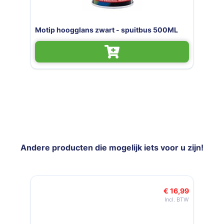
wart - spuitbus 500ML
Motip primer wit - sp
Andere producten die mogelijk iets voor u zijn!
Navigeren door de elementen van de carrousel is mogelijk met de t
Druk om carrousel over te slaan
€ 16,99