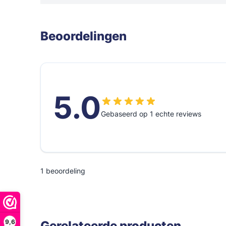
Trechters en maatbekers
Poetslappe
Dieselpompen & membraanpompen
Beoordelingen
Blusmiddelen
5.0
Gebaseerd op 1 echte reviews
1 beoordeling
9,6
Gerelateerde producten