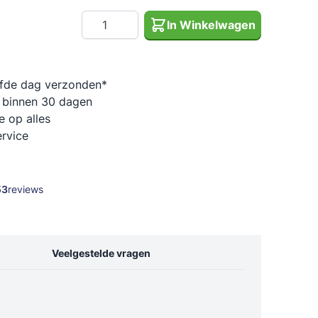
Tuinslanghaspels
Krachtdoppen
Beveiliging (sloten)
Spanbanden
Aantal
In Winkelwagen
es
Tuinslang en accessoires
Overige gereedschap accessoires
Overige bevestigingsmaterialen
Verkeers- en markerings borden
Grote waterslang/zuigslang
Tackers en accessoires
Aluminium (dissel)kisten
Overige aanhanger accessoires
lfde dag verzonden*
 binnen 30 dagen
en
Overige tuinartikelen
e op alles
Afdekzeilen
ervice
Glasdragers en zuignappen
Vergifspuiten / plantensproeiers
Touw (boot)
53
reviews
Jerrycans
Bescherming
Diversen
Veelgestelde vragen