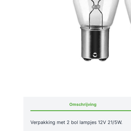
Melders
Werkplaatspersen
Elektrisch tuingereedschap
Tapsets
Omvormers
Pijpenbuigers & uitdeuksets
Alleszuigers en afzuiginstallaties
Moersleut
Motortakels & motorsteunen
Heteluchtpistolen / Verfafbranders
Veerklemm
Ligkarren & monteurkrukjes
Verf- en betonmixers
Poelietrek
Bandenservice
Overig elektrisch gereedschap
Specifiek
Aanhanger verlichting en toebehoren
Tuingereedschappen
Lieren & a
Kruiwa
Handplaatscharen & zetbanken
Schildersbenodigdheden
Accessoi
Normale aanhanger verlichting
Bezems en scheppen
Aanhangwag
Kruiwag
Vloeistoffen
Reiniging
LED aanhanger verlichting
Schildersgereedschap
Bouwemmers en speciekuipen
Lieren
Bescherm
Kruiwag
Aanhanger reflectoren
Spuitlakken
Kwasten en rollers
Bijlen en voorhamers
Accessoires 
Garagezeep
Bitten, bo
Aanhanger beschermrekken
Technische spray's
Tape
Handzagen en snoeischaren
Ontvetter e
Slijpschij
Aanhangwagenkabels
Onderschroefbussen
Schuurpapier en Scotch brite
Commandant
Overige a
(Contra) Stekkers
Smeermiddelen
Terpentine, wasbenzine en thinner
(Auto)sham
Lampjes t.b.v. aanhanger verlichting
Olie en benzine
Lijmen, kitten, vullers en accessoires
Industriële 
Omschrijving
Overige auto vloeistoffen
Ultrasoonrei
Vetspuiten
Papierrolle
Verpakking met 2 bol lampjes 12V 21/5W.
Ontroesten
Garagegrit