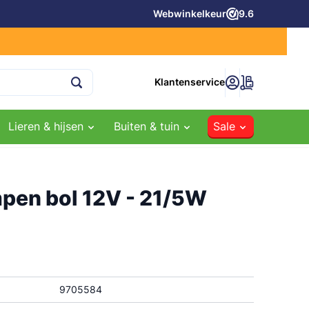
Webwinkelkeur
9.6
Klantenservice
Lieren & hijsen
Buiten & tuin
Sale
pilaren
ppenkasten
dheden
Gasflessen & vullingen
Besproeiing en bewatering
Luchtgereedschappen
Bevestiging & IJzerwaren
Aggregaten
Verwarmen
Aanhanger accessoires
ens
Menggas 85/15 Argon/Co2 (Staal)
Dompelpompen
Luchtsleutels en -ratels
Tie-ribs / kabelbinders
Benzine aggregaten
Heaters/kachels
Oprijplaten
mpen bol 12V - 21/5W
em
n
Menggas 98/2 t.b.v. RVS
Tuinpompen
Lucht tackers en popnageltangen
Harpsluitingen en karabijnhaken
Diesel aggregaten
Handig voor de winter
Oploopremmen / koppelingen
em
Argon gas (Staal/RVS/Alu)
Hydrofoorgroepen
Schuur- en (door)slijpmachines
Stroppen/u-bouten
Aggregaten met inverter
Beveiliging (anti-diefstal)
n
Zuurstofcilinders
4-takt (motor) waterpompen
Luchtbeitels en breekhamers
Schroeven, pluggen en bitten
Accessoires
Neuswielen en steunpoten
s
Koolzuur cilinders
Membraanpompen
Bandenvulmeters en blaaspistolen
Bouten, moeren en ringen
Bootrollen en kielrollen
Autogeensets en acetyleen cilinders
Koppelingen voor (tuin)pompen
Vloeistof spuitpistolen
Draadstangen / tapeinden
Aanhangwagennetten
9705584
Formeergas
Tuinsproeiers
Zandstraalpistolen
Assortimentsdoosjes gevuld
Spatborden