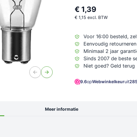
Holpijpen, drevels en beitels
Lastoorts / slangenpakket
Grondboren
€ 1,39
els en krachtvermeerderaars
Elektronica gereedschap
Lasmagneten
Overige tuinmachine accessoir
€ 1,15
excl. BTW
en voor schokbrekers
Magneten en Vissen
Gasbranders
Onkruidborstels / vegers
kers
Gereedschapsgadgets
Overige lastoebehoren
Veegmachines
Voor 16:00 besteld, ze
e autogereedschappen
Overig
Eenvoudig retourneren
anhanger kranen
gens en toebehoren
Torsie assen en toebehor
Buitenverlichting
Minimaal 2 jaar garanti
res en toebehoren
Overige accessoires
en kranen
ens
Alle torsie assen
Tuin- en gevelverlichting
Sinds 2007 de beste s
smiddelen
ing
enwielen en accessoires
Geremde torsie assen
Voor multitools en dremels
Niet goed? Geld terug
voor lieren
 met korrel
ren en zagen
Ongeremde torsie assen
Voor polijstmachines
n remmenreiniger
ven, zaagbladen en staalborstels
Accessoires en toebehoren
Voor tuinmachines
9.6
op
Webwinkelkeur
uit
28
 cleaner
ccessoires en toebehoren
poo
reinigers
Meer informatie
nigers
n en dispensers