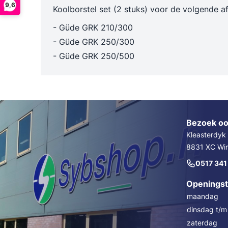
9,6
Trechters en maatbekers
Poetslappe
Koolborstel set (2 stuks) voor de volgende 
Dieselpompen & membraanpompen
- Güde GRK 210/300
Blusmiddelen
- Güde GRK 250/300
- Güde GRK 250/500
Bezoek oo
Kleasterdyk
8831 XC Wins
0517 341
Openingst
maandag
dinsdag t/m 
zaterdag