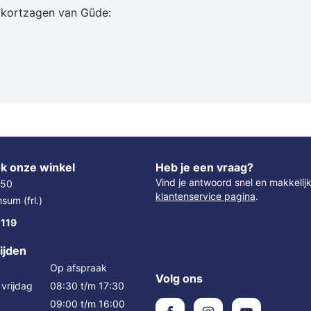
n
afkortzagen van Güde:
k onze winkel
Heb je een vraag?
Vind je antwoord snel en makkelij
 50
klantenservice pagina
.
um (frl.)
 119
ijden
Op afspraak
Volg ons
vrijdag
08:30 t/m 17:30
09:00 t/m 16:00