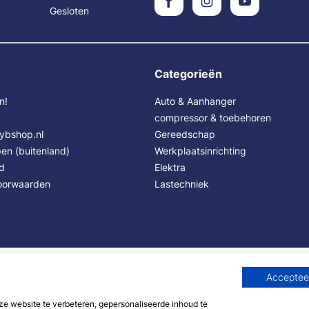
Gesloten
Categorieën
n!
Auto & Aanhanger
compressor & toebehoren
Sybshop.nl
Gereedschap
en (buitenland)
Werkplaatsinrichting
id
Elektra
oorwaarden
Lastechniek
Accepteer
 website te verbeteren, gepersonaliseerde inhoud te