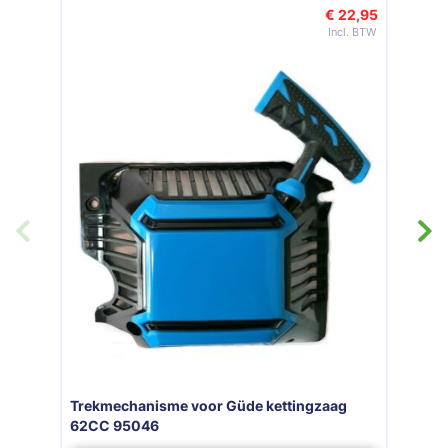
€ 22,50
€ 17,25
Speciale prijs
Smeerolie voor ketting t.b.v. kettingzaag 5
Liter