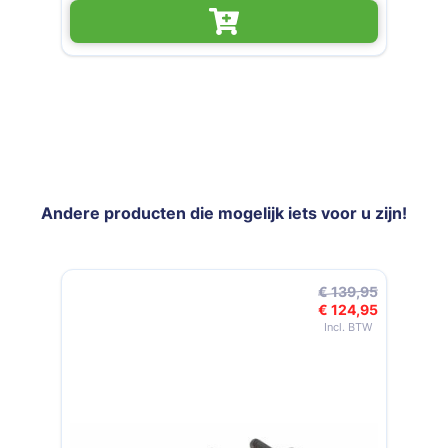
Andere producten die mogelijk iets voor u zijn!
Navigeren door de elementen van de carrousel is mogelijk met de t
Druk om carrousel over te slaan
€ 139,95
€ 124,95
Speciale prijs