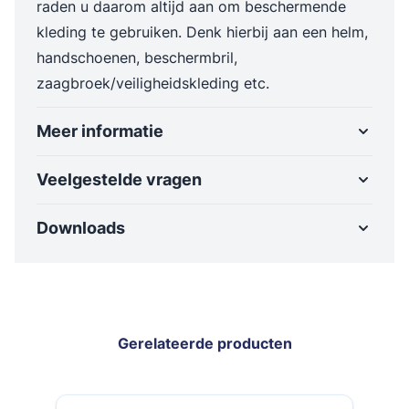
raden u daarom altijd aan om beschermende
kleding te gebruiken. Denk hierbij aan een helm,
handschoenen, beschermbril,
zaagbroek/veiligheidskleding etc.
Meer informatie
Veelgestelde vragen
Downloads
Gerelateerde producten
Navigeren door de elementen van de carrousel is mogelijk met de t
Druk om carrousel over te slaan
Druk op om naar carrouselnavigatie te gaan