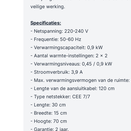
Trechters en maatbekers
Poetslappe
veilige werking.
Dieselpompen & membraanpompen
Blusmiddelen
Specificaties:
- Netspanning: 220-240 V
- Frequentie: 50-60 Hz
- Verwarmingscapaciteit: 0,9 kW
- Aantal warmte-instellingen: 2 x 2
- Verwarmingsniveaus: 0,45 / 0,9 kW
- Stroomverbruik: 3,9 A
- Max. verwarmingsvermogen van de ruimte:
- Lengte van de aansluitkabel: 120 cm
- Type netstekker: CEE 7/7
- Lengte: 30 cm
- Breedte: 15 cm
- Hoogte: 70 cm
- Garantie: 2 jaar.