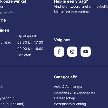
k onze winkel
Heb je een vraag?
Vind je antwoord snel en makkelij
 50
klantenservice pagina
.
um (frl.)
 119
ijden
Op afspraak
Volg ons
vrijdag
08:30 t/m 17:30
09:00 t/m 16:00
Gesloten
Categorieën
n!
Auto & Aanhanger
compressor & toebehoren
Sybshop.nl
Gereedschap
en (buitenland)
Werkplaatsinrichting