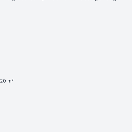
n
 20 m³