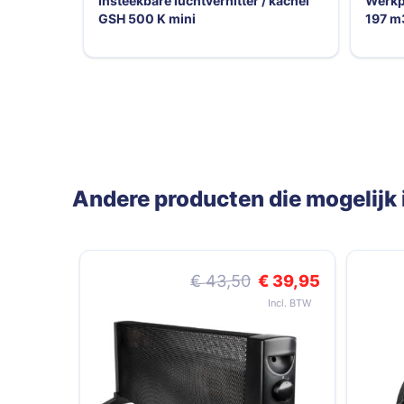
Insteekbare luchtverhitter / kachel
Werkp
GSH 500 K mini
197 m
Andere producten die mogelijk i
Navigeren door de elementen van de carrousel is mogelij
Druk om carrousel over te slaan
Speciale prijs
€ 43,50
€ 39,95