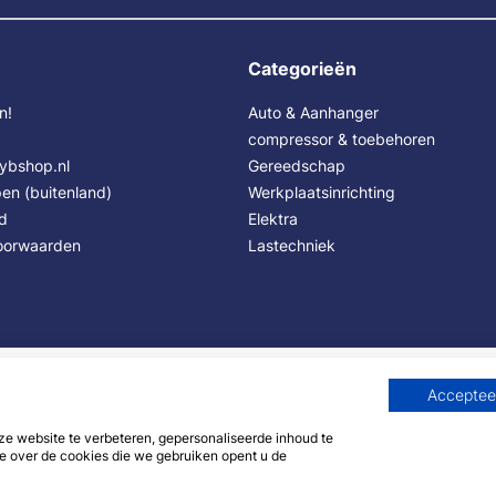
Categorieën
n!
Auto & Aanhanger
compressor & toebehoren
Sybshop.nl
Gereedschap
en (buitenland)
Werkplaatsinrichting
id
Elektra
oorwaarden
Lastechniek
Accepteer
 website te verbeteren, gepersonaliseerde inhoud te
e over de cookies die we gebruiken opent u de
© 2007 - 2026 - Sybshop.nl