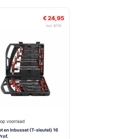
k met de tabtoets. U kunt de carrousel overslaan of direct naar de c
€ 24,95
 op voorraad
t en Inbusset (T-sleutel) 16
Prof.