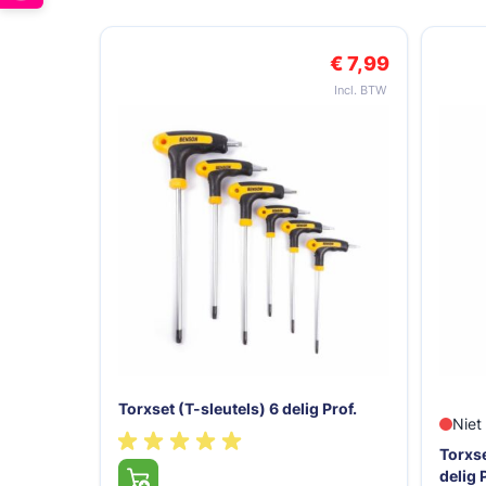
Navigeren door de elementen van de carrousel is mogelij
Druk om carrousel over te slaan
€ 7,99
Torxset (T-sleutels) 6 delig Prof.
Niet
Torxse
delig 