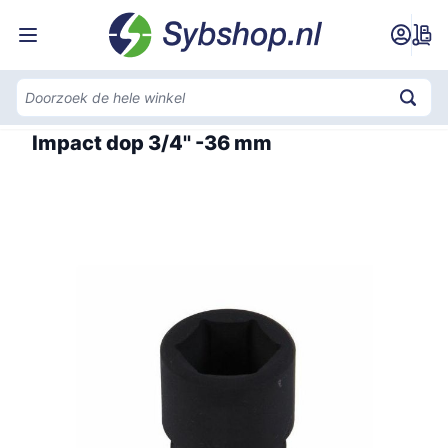
Ga naar de inhoud
Home
Impact dop 3/4'' -36 mm