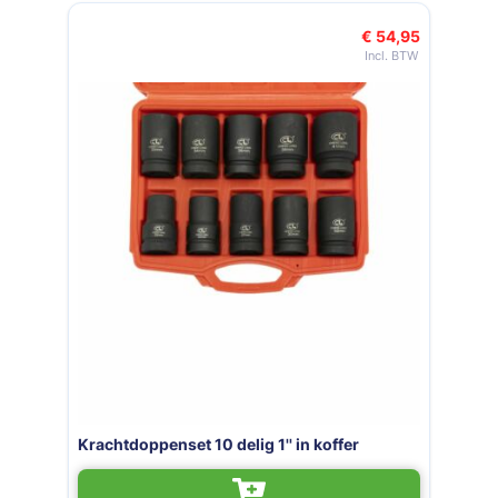
Navigeren door de elementen van de carrousel is mogelijk met de t
Druk om carrousel over te slaan
€ 54,95
Krachtdoppenset 10 delig 1'' in koffer