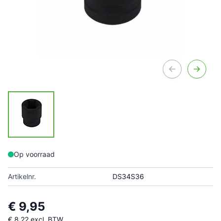
Op voorraad
Artikelnr.
DS34S36
€ 9,95
€ 8,22
excl. BTW