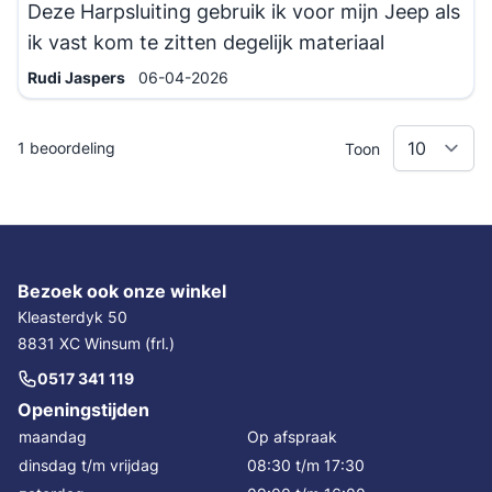
Deze Harpsluiting gebruik ik voor mijn Jeep als
ik vast kom te zitten degelijk materiaal
6 april 2026
Rudi Jaspers
06-04-2026
1 beoordeling
Toon
Bezoek ook onze winkel
Kleasterdyk 50
8831 XC Winsum (frl.)
0517 341 119
Openingstijden
maandag
Op afspraak
dinsdag t/m vrijdag
08:30 t/m 17:30