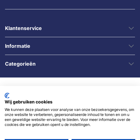
Klantenservice
Informatie
Categorieën
Wij gebruiken cookies
We kunnen deze plaatsen voor analyse van onze bezoekersgegevens, om
onze website te verbeteren, gepersonaliseerde inhoud te tonen en om u
© 2007 - 2026 - Sybshop.nl
een geweldige website-ervaring te bieden. Voor meer informatie over de
cookies die we gebruiken opent u de instellingen.