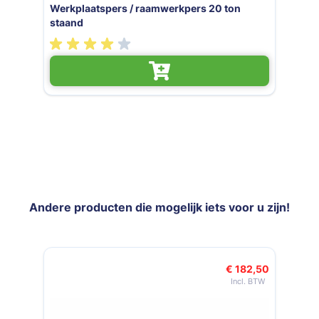
rs 20 ton
Werkplaatspers / raamwerkpers 1
staand basic
Andere producten die mogelijk iets voor u zijn!
Navigeren door de elementen van de carrousel is mogelijk met de t
Druk om carrousel over te slaan
Druk op om naar carrouselnavigatie te gaan
€ 182,50