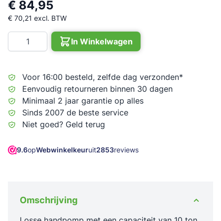
€ 84,95
€ 70,21
excl. BTW
Aantal
In Winkelwagen
Voor 16:00 besteld, zelfde dag verzonden*
Eenvoudig retourneren binnen 30 dagen
Minimaal 2 jaar garantie op alles
Sinds 2007 de beste service
Niet goed? Geld terug
9.6
op
Webwinkelkeur
uit
2853
reviews
Omschrijving
Losse handpomp met een capaciteit van 10 ton.