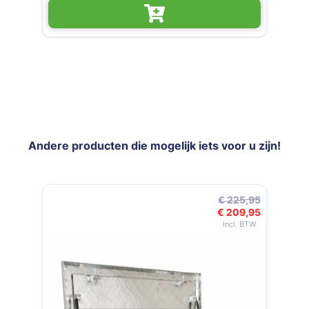
Andere producten die mogelijk iets voor u zijn!
Navigeren door de elementen van de carrousel is mogelijk met de t
Druk om carrousel over te slaan
Druk op om naar carrouselnavigatie te gaan
€ 225,95
€ 209,95
Speciale prijs