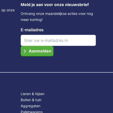
Meld je aan voor onze nieuwsbrief
Tuinslanghaspels
Krachtdoppen
Beveiliging (sloten)
Spanbanden
k op onze
es
Tuinslang en accessoires
Overige gereedschap accessoires
Overige bevestigingsmaterialen
Verkeers- en markerings borden
Ontvang onze maandelijkse acties voor nog
Grote waterslang/zuigslang
Tackers en accessoires
Aluminium (dissel)kisten
meer korting!
Overige aanhanger accessoires
E-mailadres
en
Overige tuinartikelen
Afdekzeilen
Aanmelden
Glasdragers en zuignappen
Vergifspuiten / plantensproeiers
Touw (boot)
Jerrycans
Bescherming
Diversen
Lieren & hijsen
Buiten & tuin
Aggregaten
Palletwagens