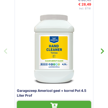
€ 28,49
Speciale prijs
 Pot 4.5
Garagezeep geel + korrel Blik 4.5 LTR 