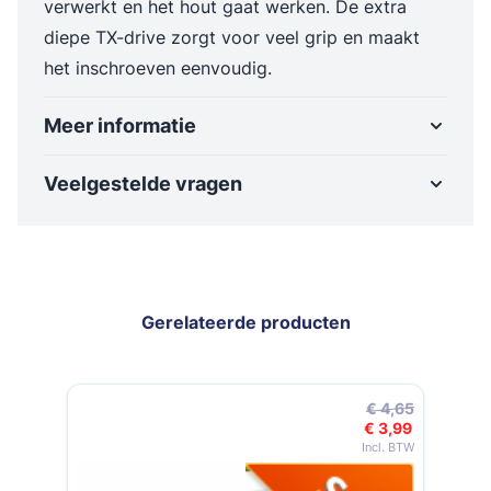
verwerkt en het hout gaat werken. De extra
diepe TX-drive zorgt voor veel grip en maakt
het inschroeven eenvoudig.
Meer informatie
Veelgestelde vragen
Gerelateerde producten
Navigeren door de elementen van de carrousel is mogelijk met de t
Druk om carrousel over te slaan
Druk op om naar carrouselnavigatie te gaan
€ 4,65
€ 3,99
Speciale prijs