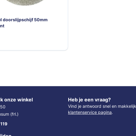
l doorslijpschijf 50mm
nt
k onze winkel
Heb je een vraag?
Vind je antwoord snel en makkelij
 50
klantenservice pagina
.
um (frl.)
 119