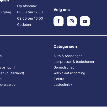
ijden
Op afspraak
Volg ons
vrijdag
08:30 t/m 17:30
09:00 t/m 16:00
Gesloten
Categorieën
n!
Auto & Aanhanger
compressor & toebehoren
Sybshop.nl
Gereedschap
en (buitenland)
Werkplaatsinrichting
id
Elektra
oorwaarden
Lastechniek