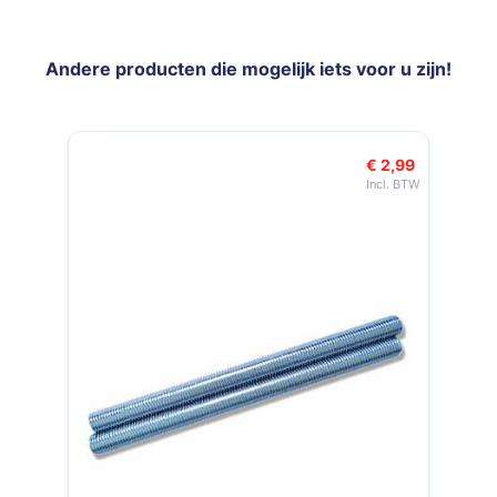
Andere producten die mogelijk iets voor u zijn!
Navigeren door de elementen van de carrousel is mogelijk met de t
Druk om carrousel over te slaan
€ 2,99