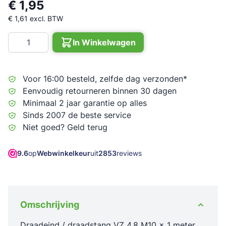
€ 1,95
€ 1,61
excl. BTW
Aantal
In Winkelwagen
Voor 16:00 besteld, zelfde dag verzonden*
Eenvoudig retourneren binnen 30 dagen
Minimaal 2 jaar garantie op alles
Sinds 2007 de beste service
Niet goed? Geld terug
9.6
op
Webwinkelkeur
uit
2853
reviews
Omschrijving
Draadeind / draadstang VZ 4.8 M10 x 1 meter.