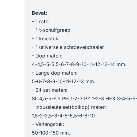
Trechters en maatbekers
Poetslappe
Dieselpompen & membraanpompen
Bevat:
Blusmiddelen
- 1 ratel
- 1 t-schuifgreep
- 1 kniestuk
- 1 universele schroevendraaier
- Dop maten:
4-4,5-5-5,5-6-7-8-9-10-11-12-13-14 mm.
- Lange dop maten:
5-6-7-8-9-10-11-12-13 mm.
- Bit set maten:
SL 4,5-5-6,5 PH 1-2-3 PZ 1-2-3 HEX 3-4-5-
- Inbussleutelset(bolkop) maten:
1,5-2-2,5-3-4-5-5,5-6-8-10
- Verlengstuk:
50-100-150 mm.