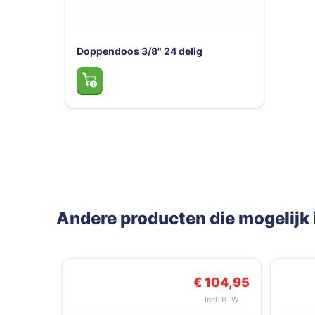
Doppendoos 3/8" 24 delig
Andere producten die mogelijk i
Navigeren door de elementen van de carrousel is mogelij
Druk om carrousel over te slaan
€ 104,95