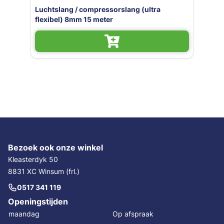
essorslang (ultra
Compressorslang / lu
eter
ROL 50MTR
Bezoek ook onze winkel
Kleasterdyk 50
8831 XC Winsum (frl.)
0517 341 119
Openingstijden
maandag
Op afspraak