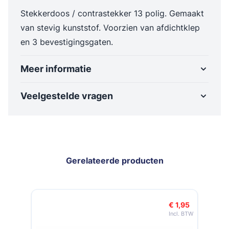
Stekkerdoos / contrastekker 13 polig. Gemaakt
van stevig kunststof. Voorzien van afdichtklep
en 3 bevestigingsgaten.
Meer informatie
Veelgestelde vragen
Gerelateerde producten
Navigeren door de elementen van de carrousel is mogelijk met de t
Druk om carrousel over te slaan
Druk op om naar carrouselnavigatie te gaan
€ 1,95