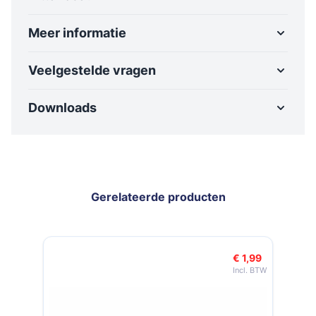
Meer informatie
Veelgestelde vragen
Downloads
Gerelateerde producten
Navigeren door de elementen van de carrousel is mogelijk met de t
Druk om carrousel over te slaan
€ 1,99