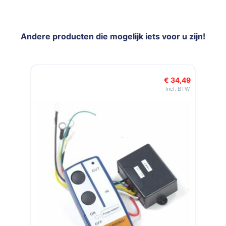
Andere producten die mogelijk iets voor u zijn!
Navigeren door de elementen van de carrousel is mogelijk met de t
Druk om carrousel over te slaan
€ 34,49