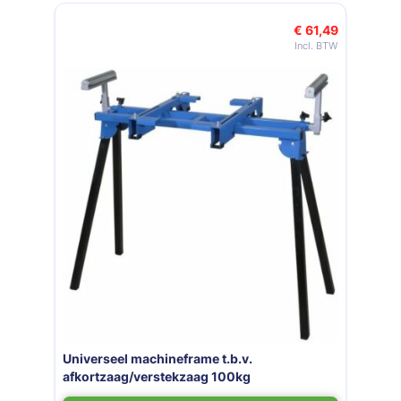
Navigeren door de elementen van de carrousel is mogelijk met de t
Druk om carrousel over te slaan
€ 61,49
Universeel machineframe t.b.v.
afkortzaag/verstekzaag 100kg