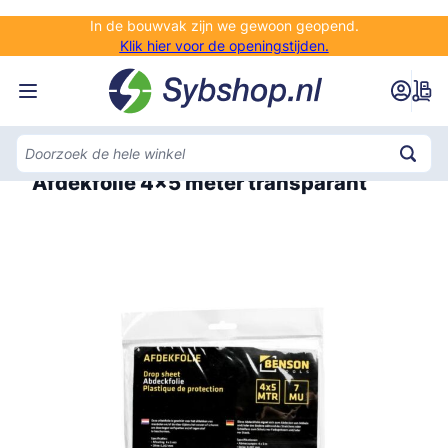
Ga naar de inhoud
In de bouwvak zijn we gewoon geopend.
Klik hier voor de openingstijden.
Home
Afdekfolie 4x5 meter transparant