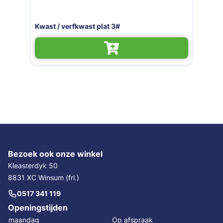
Kwast / verfkwast plat 3#
Kwas
Bezoek ook onze winkel
Kleasterdyk 50
8831 XC Winsum (frl.)
0517 341 119
Openingstijden
maandag
Op afspraak