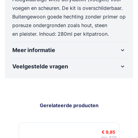
voegen en scheuren. De kit is overschilderbaar.
Buitengewoon goede hechting zonder primer op
poreuze ondergronden zoals hout, steen
en pleister. Inhoud: 280ml per kitpatroon.
Meer informatie
Veelgestelde vragen
Gerelateerde producten
Navigeren door de elementen van de carrousel is mogelijk met de t
Druk om carrousel over te slaan
Druk op om naar carrouselnavigatie te gaan
€ 9,85