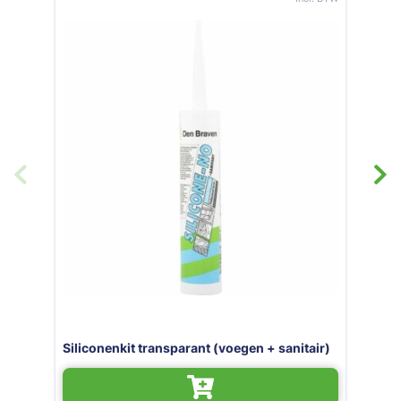
Siliconenkit transparant (voegen + sanitair)
M