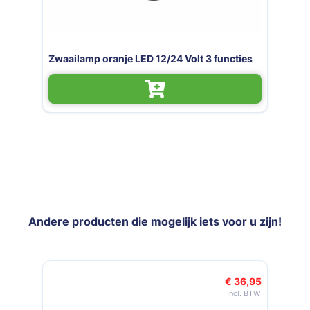
Contourverlichting oranje LED met
 functies
hoeksteun 12V/24V
Andere producten die mogelijk iets voor u zijn!
Navigeren door de elementen van de carrousel is mogelijk met de t
Druk om carrousel over te slaan
Druk op om naar carrouselnavigatie te gaan
€ 36,95