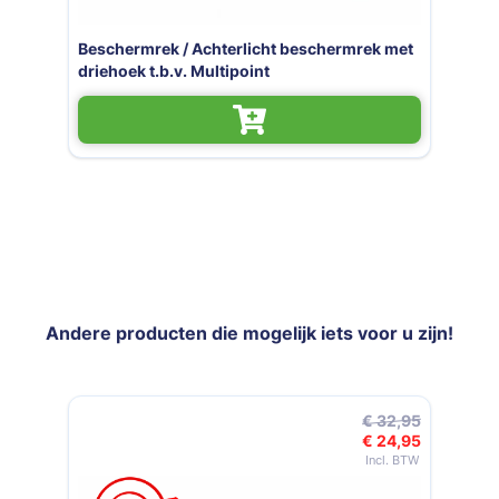
Besc
Achterlicht Multipoint rechts
drie
Andere producten die mogelijk iets voor u zijn!
Navigeren door de elementen van de carrousel is mogelijk met de t
Druk om carrousel over te slaan
Druk op om naar carrouselnavigatie te gaan
€ 32,95
€ 24,95
Speciale prijs