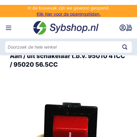
Ga naar de inhoud
In de bouwvak zijn we gewoon geopend.
Klik hier voor de openingstijden.
Home
Aan / uit schakelaar t.b.v. 95010 41CC
/ 95020 56.5CC